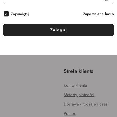
Zapamiętaj
Zapomniane hasło
Zaloguj
Strefa klienta
Konto klienta
Metody płatności
Dostawa - rodzaje i czas
Pomoc