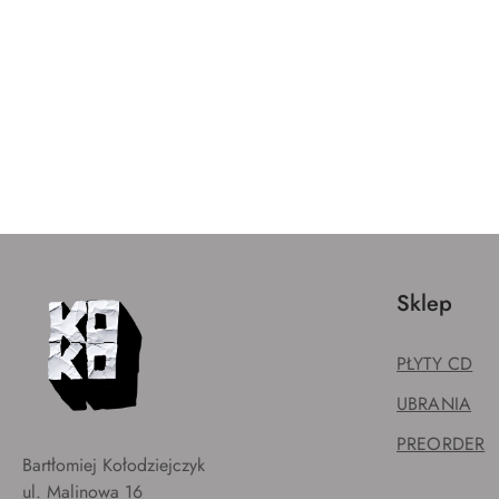
Sklep
PŁYTY CD
UBRANIA
PREORDER
Bartłomiej Kołodziejczyk
ul. Malinowa 16