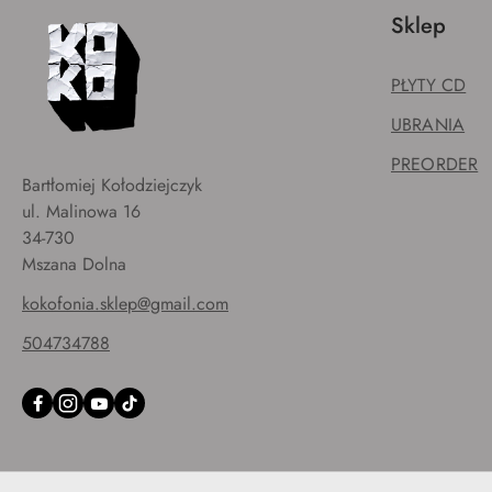
Sklep
PŁYTY CD
UBRANIA
PREORDER
Bartłomiej Kołodziejczyk
ul. Malinowa 16
34-730
Mszana Dolna
kokofonia.sklep@gmail.com
504734788