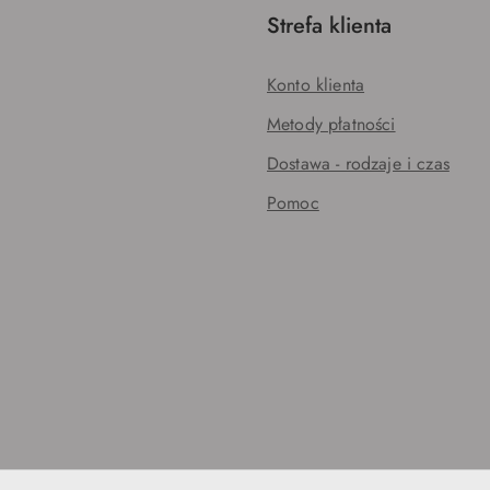
Strefa klienta
Konto klienta
Metody płatności
Dostawa - rodzaje i czas
Pomoc