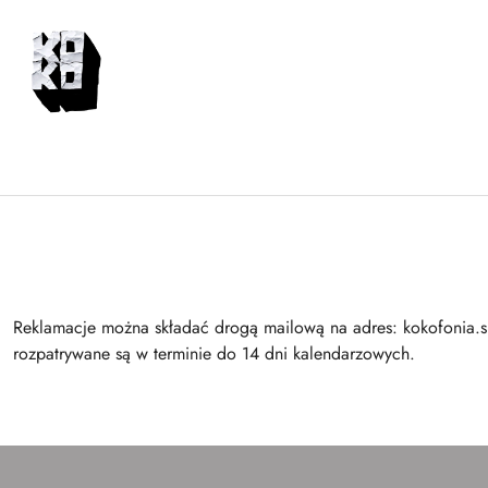
Przejdź do treści głównej
Przejdź do wyszukiwarki
Przejdź do moje konto
Przejdź do menu głównego
Przejdź do stopki
Reklamacje można składać drogą mailową na adres: kokofonia.s
rozpatrywane są w terminie do 14 dni kalendarzowych.